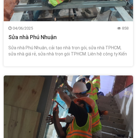
04/06/2025
858
Sửa nhà Phú Nhuận
Sửa nhà Phú Nhuận, cải tạo nhà trọn gói, sửa nhà TPHCM,
sửa nhà giá rẻ, sửa nhà trọn gói TPHCM. Liên hệ công ty Kiến
Trúc Xây Dựng Wincons 0348.111.468!