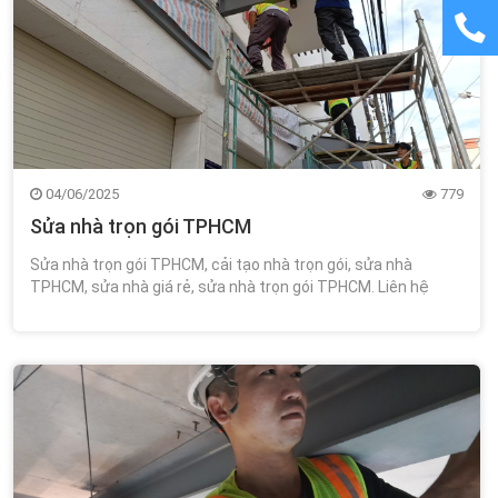
04/06/2025
779
Sửa nhà trọn gói TPHCM
Sửa nhà trọn gói TPHCM, cải tạo nhà trọn gói, sửa nhà
TPHCM, sửa nhà giá rẻ, sửa nhà trọn gói TPHCM. Liên hệ
công ty Kiến Trúc Xây Dựng Wincons 0348.111.468!