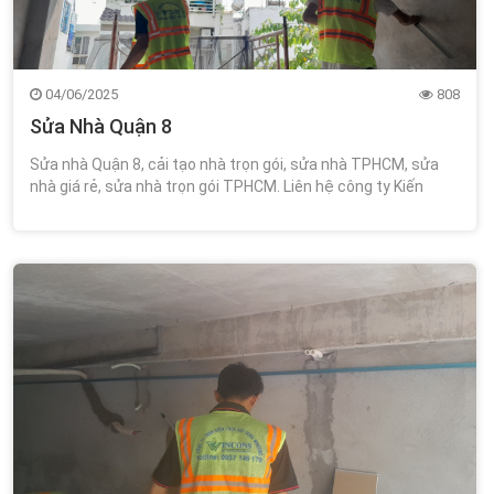
04/06/2025
808
Sửa Nhà Quận 8
Sửa nhà Quận 8, cải tạo nhà trọn gói, sửa nhà TPHCM, sửa
nhà giá rẻ, sửa nhà trọn gói TPHCM. Liên hệ công ty Kiến
Trúc Xây Dựng Wincons 0348.111.468!