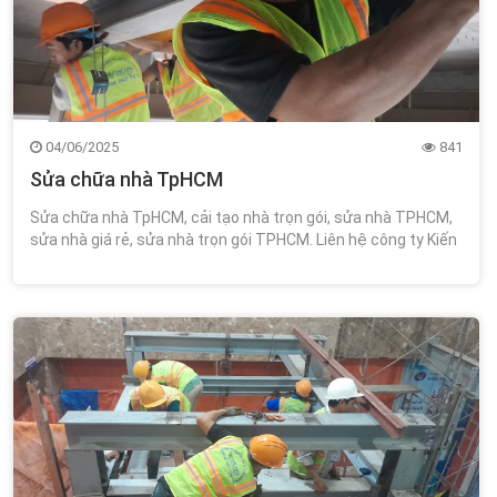
04/06/2025
841
Sửa chữa nhà TpHCM
Sửa chữa nhà TpHCM, cải tạo nhà trọn gói, sửa nhà TPHCM,
sửa nhà giá rẻ, sửa nhà trọn gói TPHCM. Liên hệ công ty Kiến
Trúc Xây Dựng Wincons 0348.111.468!