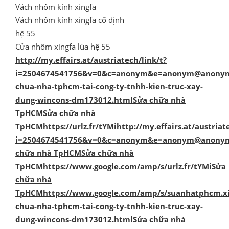
Vách nhôm kính xingfa
Vách nhôm kính xingfa cố định
hệ 55
Cửa nhôm xingfa lùa hệ 55
http://my.effairs.at/austriatech/link/t?
i=2504674541756&v=0&c=anonym&e=anonym@anonym.a
chua-nha-tphcm-tai-cong-ty-tnhh-kien-truc-xay-
dung-wincons-dm173012.htmlSửa
chữa nhà
TpHCM
Sửa chữa nhà
TpHCM
https://
urlz.fr/tYMihttp://my.effairs.at/austriat
i=2504674541756&v=0&c=anonym&e=anonym@anonym.at
chữa nhà TpHCM
Sửa chữa nhà
TpHCM
https://
www.google.com/amp/s/urlz.fr/tYMiSửa
chữa nhà
TpHCM
https://
www.google.com/amp/s/suanhatphcm.xi
chua-nha-tphcm-tai-cong-ty-tnhh-kien-truc-xay-
dung-wincons-dm173012.htmlSửa
chữa nhà