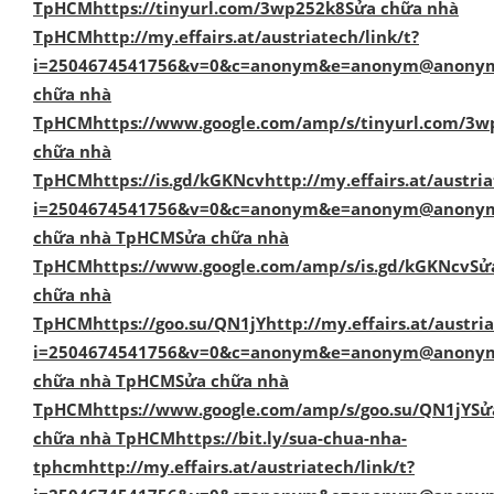
TpHCM
https://
tinyurl.com/3wp252k8Sửa
chữa nhà
TpHCM
http://
my.effairs.at/austriatech/link/t?
i=2504674541756&v=0&c=anonym&e=anonym@anonym.a
chữa nhà
TpHCM
https://
www.google.com/amp/s/tinyurl.com/3
chữa nhà
TpHCM
https://
is.gd/kGKNcvhttp://my.effairs.at/austria
i=2504674541756&v=0&c=anonym&e=anonym@anonym.at
chữa nhà TpHCM
Sửa chữa nhà
TpHCM
https://
www.google.com/amp/s/is.gd/kGKNcvSử
chữa nhà
TpHCM
https://
goo.su/QN1jYhttp://my.effairs.at/austria
i=2504674541756&v=0&c=anonym&e=anonym@anonym.a
chữa nhà TpHCM
Sửa chữa nhà
TpHCM
https://
www.google.com/amp/s/goo.su/QN1jYSử
chữa nhà TpHCM
https://
bit.ly/sua-chua-nha-
tphcmhttp://my.effairs.at/austriatech/link/t?